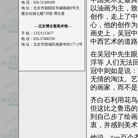
电 话：010-51369109
以油画为主，致
地 址：北京市朝阳区华威南路6号天
雅古玩城七楼739室 博古斋
创作，走上了中
心，他的创作为
---北京博古斋美术馆---
画史上，吴冠中
手 机：13321115677
电 话：010-57400336
中西艺术的道路
地 址：北京市西城区南新华街177-2号
在吴冠中先生眼
浮等 人们无法
冠中则如是说：
无情的淘汰。艺
的画家，而不是
齐白石利用花鸟
但这比之鲁迅的
到自己步了绘画
衷，并感到美术
他说，“一百个