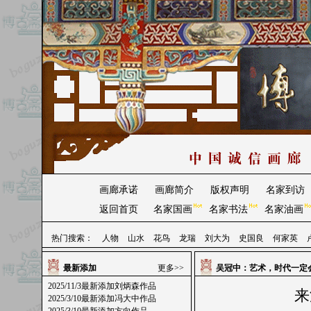
画廊承诺
画廊简介
版权声明
名家到访
返回首页
名家国画
名家书法
名家油画
热门搜索：
人物
山水
花鸟
龙瑞
刘大为
史国良
何家英
最新添加
更多>>
吴冠中：艺术，时代一定
2025/11/3最新添加刘炳森作品
来
2025/3/10最新添加冯大中作品