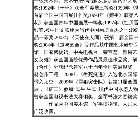
一级美术师。美术书法作品多次参加国内外大展并
奖;1992年《十环》获全军美展三等奖;199
首届全国中国画展佳作奖;1994年《师生》获第八届
花》获全国青年中国画展一等奖;1997年《红
银奖,被中国文联评为当代中国画坛百杰之一;1
品一等奖;2003年《天使在人间》获第二届全
奖;2004年《道与艺合》等作品获中国艺术研究
馆、国家博物馆、中央电视台、荣宝斋、雅昌艺
女英雄》获全国画院优秀作品展最佳作品奖、解放
（合作）分获纪念建军八十周年全国美展银奖。
材创作工程；2008年《生死挺进》入选北京国
带入太空；2009年《雪狼突击队》获第11届全
展，《矿工》参加“民生.生民”现代中国水墨
曾获全国电视书法大赛铜奖、全军书法大赛银奖
作品为中国美术馆、军事博物馆、人民大会
广泛收藏。