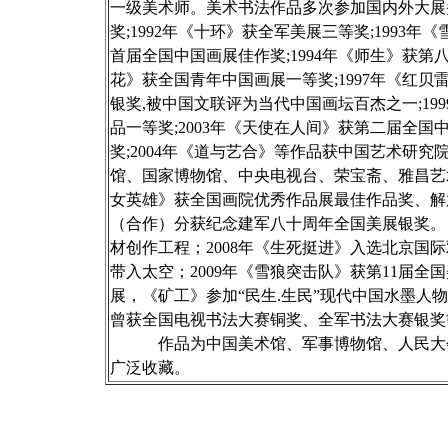
一级美术师。美术书法作品多次参加国内外大展并
奖;1992年《十环》获全军美展三等奖;199
首届全国中国画展佳作奖;1994年《师生》获第八届
花》获全国青年中国画展一等奖;1997年《红
银奖,被中国文联评为当代中国画坛百杰之一;1
品一等奖;2003年《天使在人间》获第二届全
奖;2004年《道与艺合》等作品获中国艺术研究
馆、国家博物馆、中央电视台、荣宝斋、雅昌艺
女英雄》获全国画院优秀作品展最佳作品奖、解放
（合作）分获纪念建军八十周年全国美展银奖。
材创作工程；2008年《生死挺进》入选北京国
带入太空；2009年《雪狼突击队》获第11届全
展，《矿工》参加“民生.生民”现代中国水墨
曾获全国电视书法大赛铜奖、全军书法大赛银奖
作品为中国美术馆、军事博物馆、人民大会
广泛收藏。