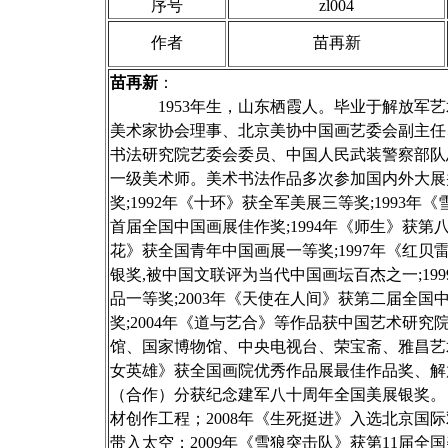
序号
zl004
作者
苗再新
苗再新
：
1953年生，山东栖霞人。毕业于解放军艺
美术家协会理事、北京美协中国画艺委会副主任
书法研究院艺委会委员、中国人民武装警察部队
一级美术师。美术书法作品多次参加国内外大展并
奖;1992年《十环》获全军美展三等奖;199
首届全国中国画展佳作奖;1994年《师生》获第八届
花》获全国青年中国画展一等奖;1997年《红
银奖,被中国文联评为当代中国画坛百杰之一;1
品一等奖;2003年《天使在人间》获第二届全
奖;2004年《道与艺合》等作品获中国艺术研究
馆、国家博物馆、中央电视台、荣宝斋、雅昌艺
女英雄》获全国画院优秀作品展最佳作品奖、解放
（合作）分获纪念建军八十周年全国美展银奖。
材创作工程；2008年《生死挺进》入选北京国
带入太空；2009年《雪狼突击队》获第11届全