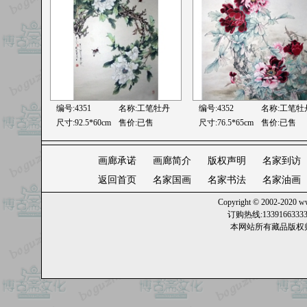
编号:4351
名称:工笔牡丹
编号:4352
名称:工笔牡
尺寸:92.5*60cm
售价:已售
尺寸:76.5*65cm
售价:已售
画廊承诺
画廊简介
版权声明
名家到访
返回首页
名家国画
名家书法
名家油画
Copyright © 2002-2020
ww
订购热线:13391663
本网站所有藏品版权