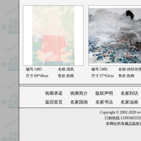
编号:5485
名称:
清风
编号:5486
名称:
诗经诗
尺寸:69*49cm
售价:协商
尺寸:57*63cm
售价:协商
画廊承诺
画廊简介
版权声明
名家到访
返回首页
名家国画
名家书法
名家油画
Copyright © 2002-2020
ww
订购热线:13391663
本网站所有藏品版权