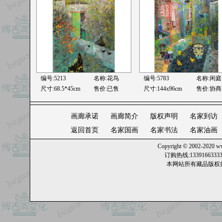
编号:5213
名称:花鸟
编号:5783
名称:
闲庭
尺寸:68.5*45cm
售价:已售
尺寸:144x96cm
售价:协商
画廊承诺
画廊简介
版权声明
名家到访
返回首页
名家国画
名家书法
名家油画
Copyright © 2002-2020
ww
订购热线:13391663
本网站所有藏品版权