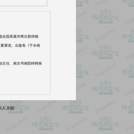
入选全国美展并两次获得铜
重要展览。出版有《于水画
副主任、南京书画院特聘画
系人:刘权