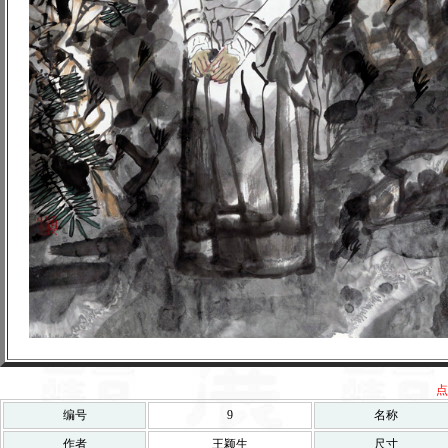
点
编号
9
名称
作者
王颖生
尺寸