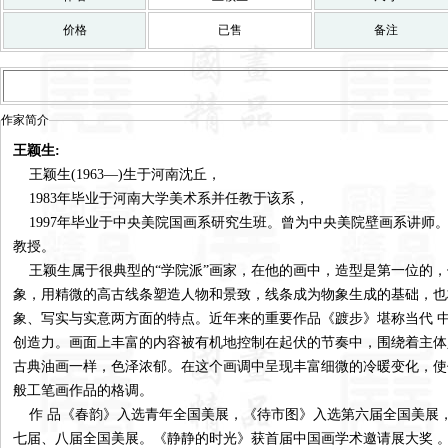
价格
已售
备注
作家简介
王颖生:
王颖生(1963—)生于河南沈丘，
1983年毕业于河南大学美术系并任教于该系，
1997年毕业于中央美院国画系研究生班。曾为中央美院壁画系讲师
教授。
王颖生属于很典型的“学院派”画家，在他的画中，造型是第一位的，
象，用精微的高古线条塑造人物和景致，线条成为物象生成的基础，也
象、写实与实意两方面的特点。近年来的重要作品《踱步》堪称当代 
创造力。画面上丰富的内容被有机地控制在起伏的节奏中，围绕着主体
古典油画一样，色泽浓郁。在这个画调中呈现丰富细微的冷暖变化，使
般工笔画作品的格调。
作 品《春韵》入选青年全国美展，《待市图》入选第六届全国美展，
七届、八届全国美展。《静静的时光》获首届中国画学术邀请展大奖 