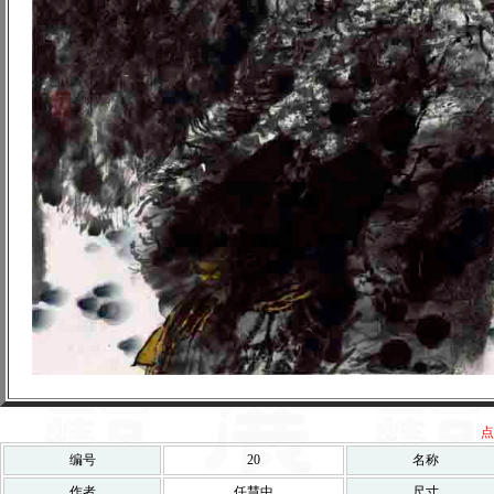
点
编号
20
名称
作者
任慧中
尺寸